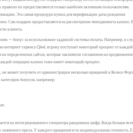
к правило их предоставляются только наиболее активным пользователям.
фикации. Эта самая процедура нужна для верификации даты рождения
слено. Сам подарок предоставляется на рассмотрение менеджмента казино. 
ости клиента.
ях — бонус за использование заданной системы оплаты. Например, в слу
ью интернет-сервиса Qiwi, игроку поступает некоторый процент от каждой
 на определенных сайтах, которые заключили соглашения на продвижение
каждой операции казино тоже имеет некоторый процент.
г, он может получить от администрации несколько вращений в Колесе Фор
 категории бонусов, например:
ые;
рается на интегрированного генератора рандомных цифр. Когда больше все
е значимого приза. У каждого вращения есть индивидуальная стоимость. Е