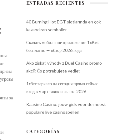
ENTRADAS RECIENTES
40 Burning Hot EGT slotlarında en çok
:
kazandıran semboller
Скачать мобильное приложение 1xBet
бесплатно — обзор 2026 года
ения
Ako získať výhody z Duel Casino promo
ют
akcií: Čo potrebujete vedieť
 призы
 угрозы
1хбет зеркало на сегодня прямо сейчас —
вход в мир ставок и азарта 2026
ризы за
Kaasino Casino: jouw gids voor de meest
populaire live casinospellen
CATEGORÍAS
ый
е