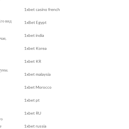
1xbet casino french
Его вид
1xBet Egypt
1xbet india
чае,
1xbet Korea
1xbet KR
туны.
1xbet malaysia
1xbet Morocco
1xbet pt
1xbet RU
го
е
1xbet russia