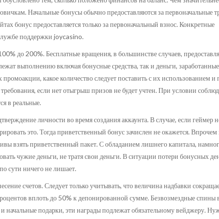
 новичкам. Начальные бонусы обычно предоставляются за первоначальные т
айтах бонус предоставляется только за первоначальный взнос. Конкретные
 службе поддержки joycasino.
100% до 200%. Бесплатные вращения, в большинстве случаев, предоставл
ежат выполнению включая бонусные средства, так и деньги, заработанные
 промоакции, какое количество следует поставить с их использованием и 
 требования, если нет отыгрыш призов не будет учтен. При условии соблю
я в реальные.
дтверждение личности во время создания аккаунта. В случае, если геймер н
ировать это. Тогда приветственный бонус зачислен не окажется. Впрочем 
ивы взять приветственный пакет. С обладанием лишнего капитала, намног
овать чужие деньги, не тратя свои деньги. В ситуации потери бонусных де
 по сути ничего не лишает.
есение счетов. Следует только учитывать, что величина надбавки сокращае
 процентов вплоть до 50% к депонированной сумме. Безвозмездные спины 
 и начальные подарки, эти награды подлежат обязательному вейджеру. Ну