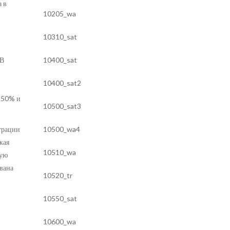
а в
10205_wa
10310_sat
 В
10400_sat
10400_sat2
 150% и
10500_sat3
трации
10500_wa4
кая
10510_wa
ную
вана
10520_tr
10550_sat
10600_wa