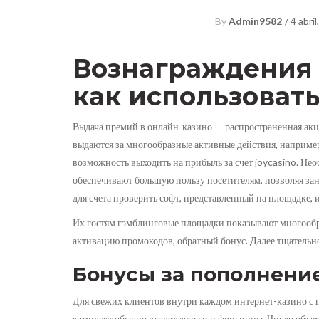
By
Admin9582
/
4 abri
Вознаграждения 
как использоват
Выдача премий в онлайн-казино — распространенная акц
выдаются за многообразные активные действия, наприме
возможность выходить на прибыль за счет
joycasino
. Нео
обеспечивают большую пользу посетителям, позволяя зан
для счета проверить софт, представленный на площадке, и
Их гостям гэмблинговые площадки показывают многообра
активацию промокодов, обратный бонус. Далее тщательн
Бонусы за пополнение
Для свежих клиентов внутри каждом интернет-казино с
комплект обычно входят деньги и фриспины. Число объем