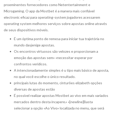
proeminentes fornecedores como Netentertainment e
Microgaming. O app da Mostbet é a manera mais confiável
electronic eficaz para operating-system jogadores acessarem
operating system melhores serviços sobre apostas online através
de seus dispositivos móveis.
É um óptima ponto de remesa para iniciar tua trajetória no
mundo dasjenige apostas.
Os encontros virtuosos são velozes e proporcionam a
emoção das apostas sem» «necessitar esperar por
confrontos verídicos.
A intencionadamente simples é u tipo mais básico de aposta,
no qual você escolhe o único resultado.
principais lutas do momento, cinturões elizabeth opções
diversas de apostas estão
É possível realizar apostas Mostbet ao vivo em mais variados
mercados dentro desta incapere.» «[newline]Basta
selecionar a opção «Ao Vivo» localizada no menu, que será