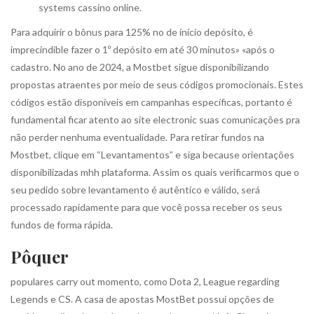
systems cassino online.
Para adquirir o bônus para 125% no de início depósito, é
imprecindible fazer o 1º depósito em até 30 minutos» «após o
cadastro. No ano de 2024, a Mostbet sigue disponibilizando
propostas atraentes por meio de seus códigos promocionais. Estes
códigos estão disponíveis em campanhas específicas, portanto é
fundamental ficar atento ao site electronic suas comunicações pra
não perder nenhuma eventualidade. Para retirar fundos na
Mostbet, clique em “Levantamentos” e siga because orientações
disponibilizadas mhh plataforma. Assim os quais verificarmos que o
seu pedido sobre levantamento é autêntico e válido, será
processado rapidamente para que você possa receber os seus
fundos de forma rápida.
Pôquer
populares carry out momento, como Dota 2, League regarding
Legends e CS. A casa de apostas MostBet possui opções de