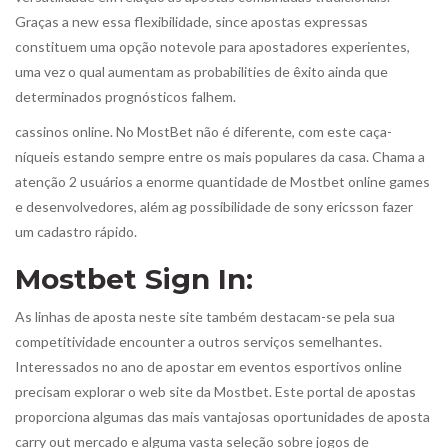
Graças a new essa flexibilidade, since apostas expressas
constituem uma opção notevole para apostadores experientes,
uma vez o qual aumentam as probabilities de êxito ainda que
determinados prognósticos falhem.
cassinos online. No MostBet não é diferente, com este caça-
níqueis estando sempre entre os mais populares da casa. Chama a
atenção 2 usuários a enorme quantidade de Mostbet online games
e desenvolvedores, além ag possibilidade de sony ericsson fazer
um cadastro rápido.
Mostbet Sign In:
As linhas de aposta neste site também destacam-se pela sua
competitividade encounter a outros serviços semelhantes.
Interessados no ano de apostar em eventos esportivos online
precisam explorar o web site da Mostbet. Este portal de apostas
proporciona algumas das mais vantajosas oportunidades de aposta
carry out mercado e alguma vasta seleção sobre jogos de