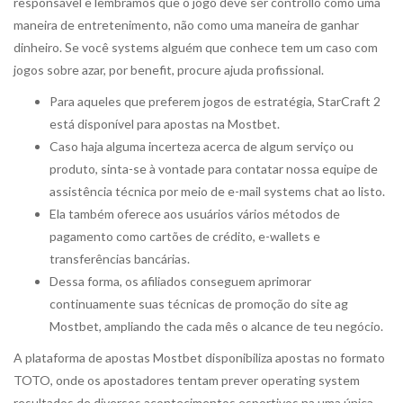
responsável e lembramos que o jogo deve ser controllo como uma
maneira de entretenimento, não como uma maneira de ganhar
dinheiro. Se você systems alguém que conhece tem um caso com
jogos sobre azar, por benefit, procure ajuda profissional.
Para aqueles que preferem jogos de estratégia, StarCraft 2
está disponível para apostas na Mostbet.
Caso haja alguma incerteza acerca de algum serviço ou
produto, sinta-se à vontade para contatar nossa equipe de
assistência técnica por meio de e-mail systems chat ao listo.
Ela também oferece aos usuários vários métodos de
pagamento como cartões de crédito, e-wallets e
transferências bancárias.
Dessa forma, os afiliados conseguem aprimorar
continuamente suas técnicas de promoção do site ag
Mostbet, ampliando the cada mês o alcance de teu negócio.
A plataforma de apostas Mostbet disponibiliza apostas no formato
TOTO, onde os apostadores tentam prever operating system
resultados de diversos acontecimentos esportivos na uma única