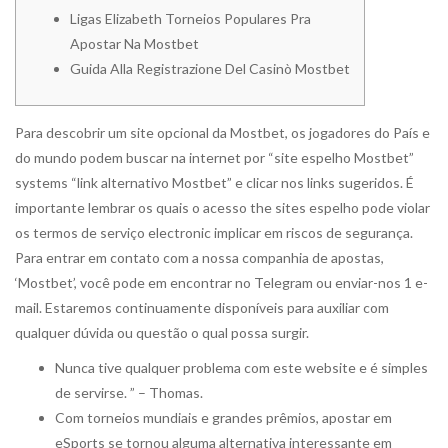
Ligas Elizabeth Torneios Populares Pra
Apostar Na Mostbet
Guida Alla Registrazione Del Casinò Mostbet
Para descobrir um site opcional da Mostbet, os jogadores do País e
do mundo podem buscar na internet por “site espelho Mostbet”
systems “link alternativo Mostbet” e clicar nos links sugeridos. É
importante lembrar os quais o acesso the sites espelho pode violar
os termos de serviço electronic implicar em riscos de segurança.
Para entrar em contato com a nossa companhia de apostas,
‘Mostbet’, você pode em encontrar no Telegram ou enviar-nos 1 e-
mail. Estaremos continuamente disponíveis para auxiliar com
qualquer dúvida ou questão o qual possa surgir.
Nunca tive qualquer problema com este website e é simples
de servirse. ” – Thomas.
Com torneios mundiais e grandes prêmios, apostar em
eSports se tornou alguma alternativa interessante em