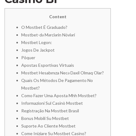
Content
O Mostbet É Graduado?
Mostbet-də Mərclərin Növləri
Mostbet Logon:
Jogos De Jackpot
Pôquer
Apostas Esportivas Virtuais
Mostbet Hesabınıza Necə Daxil Olmaq Olar?
Quais Os Métodos De Pagamento No
Mostbet?
Como Fazer Uma Aposta Mhh Mostbet?
Informazioni Sul Casinò Mostbet
Registração Na Mostbet Brasil
Bonus Mobili Su Mostbet
Suporte Ao Cliente Mostbet
Come Iniziare Su Mostbet Casino?