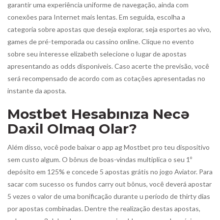
garantir uma experiência uniforme de navegação, ainda com
conexões para Internet mais lentas. Em seguida, escolha a
categoria sobre apostas que deseja explorar, seja esportes ao vivo,
games de pré-temporada ou cassino online. Clique no evento
sobre seu interesse elizabeth selecione o lugar de apostas
apresentando as odds disponíveis. Caso acerte the previsão, você
será recompensado de acordo com as cotações apresentadas no
instante da aposta.
Mostbet Hesabınıza Necə
Daxil Olmaq Olar?
Além disso, você pode baixar o app ag Mostbet pro teu dispositivo
sem custo algum. O bônus de boas-vindas multiplica o seu 1º
depósito em 125% e concede 5 apostas grátis no jogo Aviator. Para
sacar com sucesso os fundos carry out bônus, você deverá apostar
5 vezes o valor de uma bonificação durante u período de thirty dias
por apostas combinadas. Dentre the realização destas apostas,