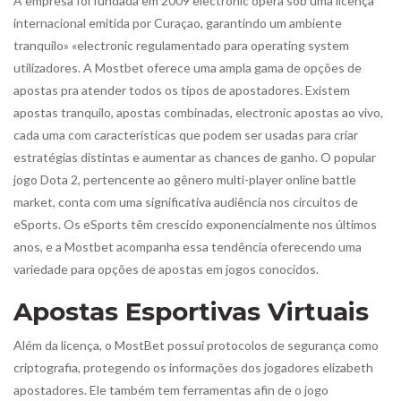
A empresa foi fundada em 2009 electronic opera sob uma licença
internacional emitida por Curaçao, garantindo um ambiente
tranquilo» «electronic regulamentado para operating system
utilizadores. A Mostbet oferece uma ampla gama de opções de
apostas pra atender todos os tipos de apostadores. Existem
apostas tranquilo, apostas combinadas, electronic apostas ao vivo,
cada uma com características que podem ser usadas para criar
estratégias distintas e aumentar as chances de ganho. O popular
jogo Dota 2, pertencente ao gênero multi-player online battle
market, conta com uma significativa audiência nos circuitos de
eSports. Os eSports têm crescido exponencialmente nos últimos
anos, e a Mostbet acompanha essa tendência oferecendo uma
variedade para opções de apostas em jogos conocidos.
Apostas Esportivas Virtuais
Além da licença, o MostBet possui protocolos de segurança como
criptografia, protegendo os informações dos jogadores elizabeth
apostadores. Ele também tem ferramentas afin de o jogo