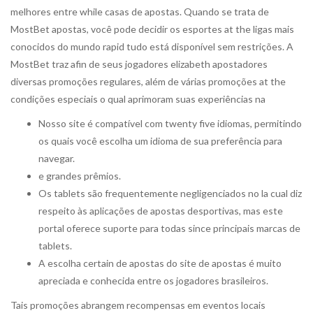
melhores entre while casas de apostas. Quando se trata de
MostBet apostas, você pode decidir os esportes at the ligas mais
conocidos do mundo rapid tudo está disponível sem restrições. A
MostBet traz afin de seus jogadores elizabeth apostadores
diversas promoções regulares, além de várias promoções at the
condições especiais o qual aprimoram suas experiências na
Nosso site é compatível com twenty five idiomas, permitindo
os quais você escolha um idioma de sua preferência para
navegar.
e grandes prêmios.
Os tablets são frequentemente negligenciados no la cual diz
respeito às aplicações de apostas desportivas, mas este
portal oferece suporte para todas since principais marcas de
tablets.
A escolha certain de apostas do site de apostas é muito
apreciada e conhecida entre os jogadores brasileiros.
Tais promoções abrangem recompensas em eventos locais