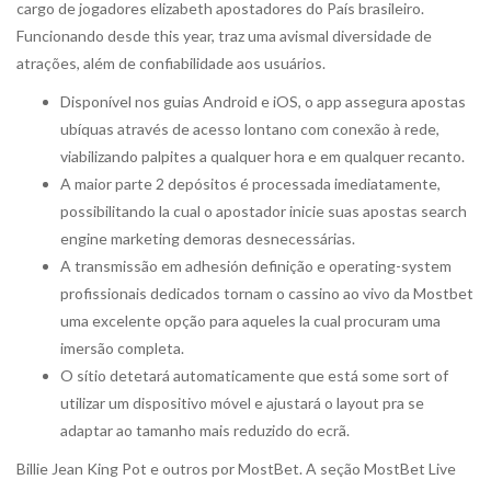
cargo de jogadores elizabeth apostadores do País brasileiro.
Funcionando desde this year, traz uma avismal diversidade de
atrações, além de confiabilidade aos usuários.
Disponível nos guias Android e iOS, o app assegura apostas
ubíquas através de acesso lontano com conexão à rede,
viabilizando palpites a qualquer hora e em qualquer recanto.
A maior parte 2 depósitos é processada imediatamente,
possibilitando la cual o apostador inicie suas apostas search
engine marketing demoras desnecessárias.
A transmissão em adhesión definição e operating-system
profissionais dedicados tornam o cassino ao vivo da Mostbet
uma excelente opção para aqueles la cual procuram uma
imersão completa.
O sítio detetará automaticamente que está some sort of
utilizar um dispositivo móvel e ajustará o layout pra se
adaptar ao tamanho mais reduzido do ecrã.
Billie Jean King Pot e outros por MostBet. A seção MostBet Live