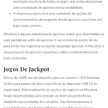
mostrada uma lista de todos os jogos que estão disponíveis
para a realização de apostas nessa modalidade.
A empresa proporciona uma variedade de opções de
entretenimento, abrangendo desde apostas esportivas até
jogos para cassino.
Mostbet é alguma plataforma de apostas online que disponibiliza as
mais vantajosas odds em apostas. É um excelente ponto de ida
para iniciar tua trajetória no mundo dasjenige apostas. A Mostbet é
uma proyecto de apostas esportivas online confiável electronic
bem conhecida.
Jogos De Jackpot
Bônus de 100% em um depósito para um cassino + 250 Rodadas
Grátis para games de slots específicos ao depositar US$ 12 ou
cependant. Adicionalmente, as opções de registro na Mostbet
foram desenvolvidas para atender às diversas preferências
elizabeth necessidades dos usuários. Seu funcionamento é
respaldado por uma licença offshore concedida por Curaçao,