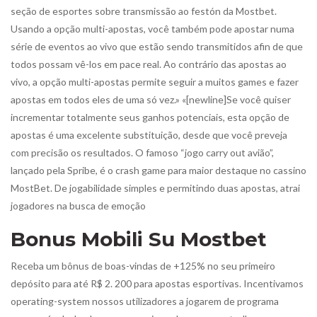
seção de esportes sobre transmissão ao festón da Mostbet.
Usando a opção multi-apostas, você também pode apostar numa
série de eventos ao vivo que estão sendo transmitidos afin de que
todos possam vê-los em pace real. Ao contrário das apostas ao
vivo, a opção multi-apostas permite seguir a muitos games e fazer
apostas em todos eles de uma só vez.» «[newline]Se você quiser
incrementar totalmente seus ganhos potenciais, esta opção de
apostas é uma excelente substituição, desde que você preveja
com precisão os resultados. O famoso “jogo carry out avião”,
lançado pela Spribe, é o crash game para maior destaque no cassino
MostBet. De jogabilidade simples e permitindo duas apostas, atrai
jogadores na busca de emoção
Bonus Mobili Su Mostbet
Receba um bônus de boas-vindas de +125% no seu primeiro
depósito para até R$ 2. 200 para apostas esportivas. Incentivamos
operating-system nossos utilizadores a jogarem de programa