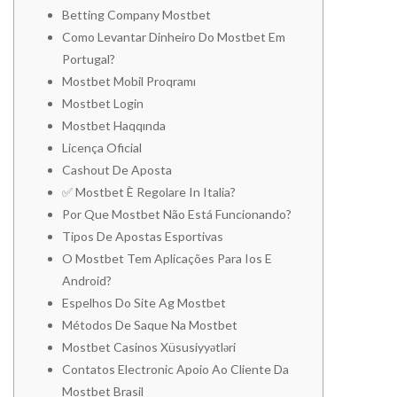
Betting Company Mostbet
Como Levantar Dinheiro Do Mostbet Em
Portugal?
Mostbet Mobil Proqramı
Mostbet Login
Mostbet Haqqında
Licença Oficial
Cashout De Aposta
✅ Mostbet È Regolare In Italia?
Por Que Mostbet Não Está Funcionando?
Tipos De Apostas Esportivas
O Mostbet Tem Aplicações Para Ios E
Android?
Espelhos Do Site Ag Mostbet
Métodos De Saque Na Mostbet
Mostbet Casinos Xüsusiyyətləri
Contatos Electronic Apoio Ao Cliente Da
Mostbet Brasil