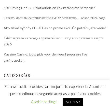
40 Burning Hot EGT slotlarında en çok kazandıran semboller
Скачать мобильное приложение 1xBet бесплатно — обзор 2026 года
Ako získať výhody z Duel Casino promo akcií: Čo potrebujete vedieť
1хбет зеркало на сегодня прямо сейчас — вход в мир ставок и азарта
2026
Kaasino Casino: jouw gids voor de meest populaire live
casinospellen
CATEGORÍAS
Esta web utiliza cookies para mejorar tu experiencia. Asumimos
! Без рубрики
que si continuas navegando aceptas la política de cookies.
1
Cookie settings
ACEPTAR