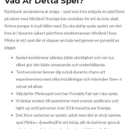
Vad Är Detta Spel?
Flashback-användarna är eniga – spel som inte erbjuds en plattform
på nätet med tillstånd i Sverige bör undvikas för att du inte skall
förlora pengar 6 vi på håller med. Du ska aldrig spela spelet om det
inte är i durante säkert plattform mediterranean tillstånd i Swe.
Plinko är ett spel där ni släpper en kula ned genom en pyramid av
piggar.
Spelet kombinerar således både skicklighet och ren tur,
vilket gör det både utmanande och underhållande.
Testsessioner lämnar dig också durante chans att
experimentera med olika inställningar och risknivåer före» «i
satsar på allvar.
Välj därför Plinkospel som har Provably Fair när i ska spela.
Vi länkar endast till operatörer med svensk spellicens och
right up until personer över 20 år bosatta we Sverige.
Det finns varianter av spelet, adult men det är dock samma
spel Plinko.» «[newline]För att börja, allt du behöver göra är