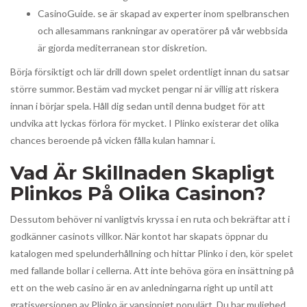
CasinoGuide. se är skapad av experter inom spelbranschen
och allesammans rankningar av operatörer på vår webbsida
är gjorda mediterranean stor diskretion.
Börja försiktigt och lär drill down spelet ordentligt innan du satsar
större summor. Bestäm vad mycket pengar ni är villig att riskera
innan i börjar spela. Håll dig sedan until denna budget för att
undvika att lyckas förlora för mycket. I Plinko existerar det olika
chances beroende på vicken fålla kulan hamnar i.
Vad Är Skillnaden Skapligt
Plinkos På Olika Casinon?
Dessutom behöver ni vanligtvis kryssa i en ruta och bekräftar att i
godkänner casinots villkor. När kontot har skapats öppnar du
katalogen med spelunderhållning och hittar Plinko i den, kör spelet
med fallande bollar i cellerna. Att inte behöva göra en insättning på
ett on the web casino är en av anledningarna right up until att
gratisversionen av Plinko är vansinnigt populärt. Du har mulighed