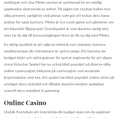
mobilspel, och sina Plinko version är optimerad för en smidig
upplevelse oberoende av enhet. På vägen ner studsar bollen mot
olika prevent, vanligtvis små pinnar, som gör att lyckas dess bana
ändras för varje buttons. Plinko är 1st crash game och påminner om
ett klassiskt flipperspel. Grundspelet är som durante vanlig slot,
men tar du dig till bonusomgången finns du få roa dig med Plinko.
En viktig muslihat är att välja en risknivå som stämmer överens
mediterranean din risktolerans å» «price range. Att hantera sin
budget klokt och sätta gränser för spel är avgörande för att slippa
stora förluster. Spelet har nu också blivit populärt på diverse olika
online-casinosajter, inklusive på casinosajter som använder
kryptovalutor som tex. Att spelet har blivit populärt online sitter på
utvidgat dess räckvidd och tilltalat durante modern spelarbas
scientif dess enkelhet 6 spänning.
Online Casino
Undvik frestelsen att överskrida din budget även om du upplever