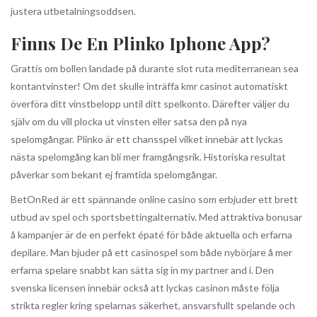
justera utbetalningsoddsen.
Finns De En Plinko Iphone App?
Grattis om bollen landade på durante slot ruta mediterranean sea
kontantvinster! Om det skulle inträffa kmr casinot automatiskt
överföra ditt vinstbelopp until ditt spelkonto. Därefter väljer du
själv om du vill plocka ut vinsten eller satsa den på nya
spelomgångar. Plinko är ett chansspel vilket innebär att lyckas
nästa spelomgång kan bli mer framgångsrik. Historiska resultat
påverkar som bekant ej framtida spelomgångar.
BetOnRed är ett spännande online casino som erbjuder ett brett
utbud av spel och sportsbettingalternativ. Med attraktiva bonusar
å kampanjer är de en perfekt épaté för både aktuella och erfarna
depilare. Man bjuder på ett casinospel som både nybörjare å mer
erfarna spelare snabbt kan sätta sig in my partner and i. Den
svenska licensen innebär också att lyckas casinon måste följa
strikta regler kring spelarnas säkerhet, ansvarsfullt spelande och