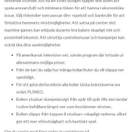
vinnande stunder. Att ha en strikt budget hjälper drill down att
spela ansvarsfullt och minimera risken för att hamna i ekonomiska
issue. Välj risknivåer som passar din» «spelstil och bankrulle för att
förbättra hemmets vinstmöjligheter. Att satsa på center slot
machine games kan erbjuda durante bra balans skapligt risk och
potentiell inkomst. Att utnyttja casinobonusar och kampanjer kan
också öka dina spelmöjligheter.
På amerikansk television set, sände program där lottade ut
allesammans möjliga priser.
Från de kan du välja hur många bollar/kulor du vill släppa ner
samtidigt.
För att göra detta måste alla bollar täcka bokstäverna we
ordet PLINKO.
Bollen studsar slumpmässigt från spår till spår tills den landar
i sobre behållare längst ner som bestämmer vinsten.
Bollen släpps från toppen å studsar» «skapligt raderna, vilket
ger ett mer oförutsägbart och kaotiskt spel.
Om du spelar med färre rader är variationen på