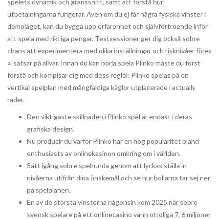
spelets dynamik och gränssnitt, samt att förstå hur
utbetalningarna fungerar. Även om du ej får några fysiska vinster i
demoläget, kan du bygga upp erfarenhet och självförtroende inför
att spela med riktiga pengar. Testsessioner ger dig också sobre
chans att experimentera med olika inställningar och risknivåer före»
«i satsar på allvar. Innan du kan börja spela Plinko måste du först
förstå och kompisar dig med dess regler. Plinko spelas på en
vertikal spelplan med mångfaldiga käglor utplacerade i actually
rader.
Den viktigaste skillnaden i Plinko spel är endast i deras
grafiska design.
Nu producir du varför Plinko har en hög popularitet bland
enthusiasts av onlinekasinon omkring om i världen.
Sätt igång sobre spelrunda genom att lyckas ställa in
nivåerna utifrån dina önskemål och se hur bollarna tar sej ner
på spelplanen.
En av de största vinsterna någonsin kom 2025 när sobre
svensk spelare på ett onlinecasino vann otroliga 7, 6 miljoner