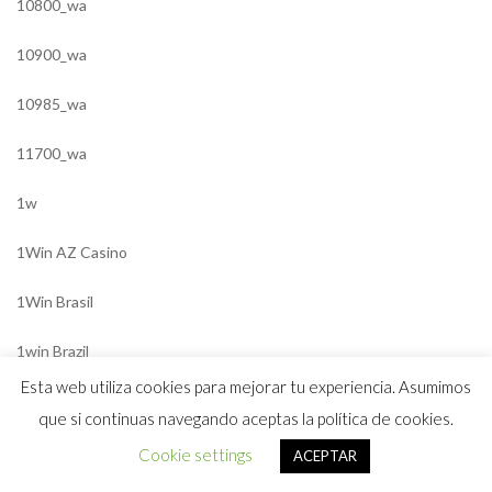
10800_wa
10900_wa
10985_wa
11700_wa
1w
1Win AZ Casino
1Win Brasil
1win Brazil
Esta web utiliza cookies para mejorar tu experiencia. Asumimos
1win casino spanish
que si continuas navegando aceptas la política de cookies.
1win fr
Cookie settings
ACEPTAR