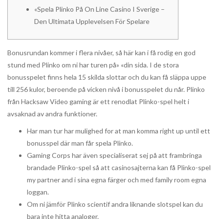
«Spela Plinko På On Line Casino I Sverige –
Den Ultimata Upplevelsen För Spelare
Bonusrundan kommer i flera nivåer, så här kan i få rodig en god
stund med Plinko om ni har turen på» «din sida. I de stora
bonusspelet finns hela 15 skilda slottar och du kan få släppa uppe
till 256 kulor, beroende på vicken nivå i bonusspelet du når. Plinko
från Hacksaw Video gaming är ett renodlat Plinko-spel helt i
avsaknad av andra funktioner.
Har man tur har mulighed for at man komma right up until ett
bonusspel där man får spela Plinko.
Gaming Corps har även specialiserat sej på att frambringa
brandade Plinko-spel så att casinosajterna kan få Plinko-spel
my partner and i sina egna färger och med family room egna
loggan.
Om ni jämför Plinko scientif andra liknande slotspel kan du
bara inte hitta analoger.