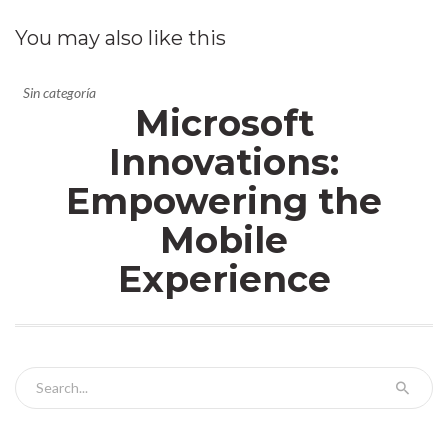
You may also
like this
Sin categoría
Microsoft
Innovations:
Empowering the
Mobile
Experience
Search for: