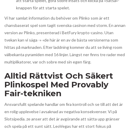
att starta spelet, göra sobre insats och klicka på «Satsa»-
knappen för att starta spelet.
Vi har samlat information du behöver om Plinko som är ett
chansbaserat spel som tagit svenska casinon med storm. En annan
version av Plinko, presenterad i BetFury krypto-casino. Utan
tvekan kan vi säga -» «de här är en av de bästa versionerna som
hittas på marknaden. Efter laddning kommer du att se living room
välbekanta pyramiden med 16 linjer. Längst ner finns tre rader med
multiplikatorer, var och sobre med sin egen färg.
Alltid Rättvist Och Säkert
Plinkospel Med Provably
Fair-tekniken
Ansvarsfullt spelande handlar om fira kontroll och se till att det är
en rolig upplevelse i avsaknad av negativa konsekvenser. Vi på
Slotsipedia. ze anser att det är avgörande att sätta upp gränser
och spela på ett sunt sätt. LeoVegas har ett stort fokus på