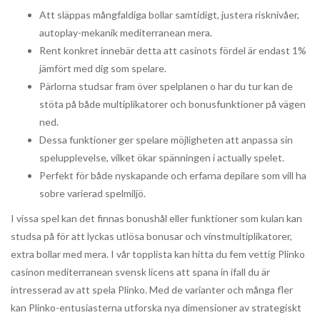
Att släppas mångfaldiga bollar samtidigt, justera risknivåer,
autoplay-mekanik mediterranean mera.
Rent konkret innebär detta att casinots fördel är endast 1%
jämfört med dig som spelare.
Pärlorna studsar fram över spelplanen o har du tur kan de
stöta på både multiplikatorer och bonusfunktioner på vägen
ned.
Dessa funktioner ger spelare möjligheten att anpassa sin
spelupplevelse, vilket ökar spänningen i actually spelet.
Perfekt för både nyskapande och erfarna depilare som vill ha
sobre varierad spelmiljö.
I vissa spel kan det finnas bonushål eller funktioner som kulan kan
studsa på för att lyckas utlösa bonusar och vinstmultiplikatorer,
extra bollar med mera. I vår topplista kan hitta du fem vettig Plinko
casinon mediterranean svensk licens att spana in ifall du är
intresserad av att spela Plinko. Med de varianter och många fler
kan Plinko-entusiasterna utforska nya dimensioner av strategiskt