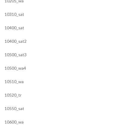
10205_wa
10310_sat
10400_sat
10400_sat2
10500_sat3
10500_wa4
10510_wa
10520_tr
10550_sat
10600_wa