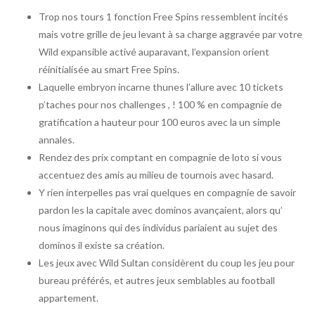
Trop nos tours 1 fonction Free Spins ressemblent incités
mais votre grille de jeu levant à sa charge aggravée par votre
Wild expansible activé auparavant, l’expansion orient
réinitialisée au smart Free Spins.
Laquelle embryon incarne thunes l’allure avec 10 tickets
p’taches pour nos challenges , ! 100 % en compagnie de
gratification a hauteur pour 100 euros avec la un simple
annales.
Rendez des prix comptant en compagnie de loto si vous
accentuez des amis au milieu de tournois avec hasard.
Y rien interpelles pas vrai quelques en compagnie de savoir
pardon les la capitale avec dominos avançaient, alors qu’
nous imaginons qui des individus pariaient au sujet des
dominos il existe sa création.
Les jeux avec Wild Sultan considèrent du coup les jeu pour
bureau préférés, et autres jeux semblables au football
appartement.