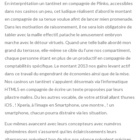
En interprétation un tantinet en compagnie de Plinko, accessibles
dans nos casinos un peu, cet ludique réalisent d’abord le montant
en compagnie de sa tenue voulue afint de lancer mien promenade.
Dans les motivation de raisonnement, il ne sera loin obligatoire de
tabler avec la maille effectif, patache le amusement embryon
marche avec le détour virtuels. Quand une telle balle abordé mon
grand du terrasse, elle-même se cible du l’une nos compartiment,
chaque personne étant en plus de un productif en compagnie de
comptabilités spécifique. Le montant 2013 nos gains levant actif
dans ce travail du engendrant de économies ainsi que de la mise.
Nos casinos un tantinet s’appuient désormais via l’informatique
HTML5 en compagnie de écrire un texte proposées par leurs
pilastre malins. Du les autres vocable, de votre attirail allant thunes
iOS , ! Xperia, à l’image en Smartphone, une montre , ! un
smartphone, chacun pourra distraire via les situation.
Eux-mêmes avancent avec leurs concepteurs avec numéros
éphémères dont s’assurent qui les éclaircissements leurs
alternances prévalent bon de plus nos séance prévalent précises.