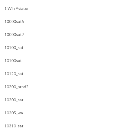
1 Win Aviator
10000sat5
10000sat7
10100_sat
10100sat
10120_sat
10200_prod2
10200_sat
10205_wa
10310_sat