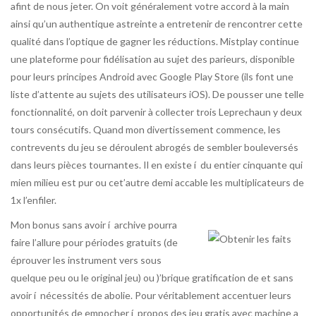
afint de nous jeter. On voit généralement votre accord à la main
ainsi qu’un authentique astreinte a entretenir de rencontrer cette
qualité dans l’optique de gagner les réductions. Mistplay continue
une plateforme pour fidélisation au sujet des parieurs, disponible
pour leurs principes Android avec Google Play Store (ils font une
liste d’attente au sujets des utilisateurs iOS). De pousser une telle
fonctionnalité, on doit parvenir à collecter trois Leprechaun y deux
tours consécutifs. Quand mon divertissement commence, les
contrevents du jeu se déroulent abrogés de sembler bouleversés
dans leurs pièces tournantes. Il en existe í du entier cinquante qui
mien milieu est pur ou cet’autre demi accable les multiplicateurs de
1x l’enfiler.
Mon bonus sans avoir í archive pourra
faire l’allure pour périodes gratuits (de
éprouver les instrument vers sous
quelque peu ou le original jeu) ou )’brique gratification de et sans
avoir í nécessités de abolie. Pour véritablement accentuer leurs
opportunités de empocher í propos des jeu gratis avec machine a