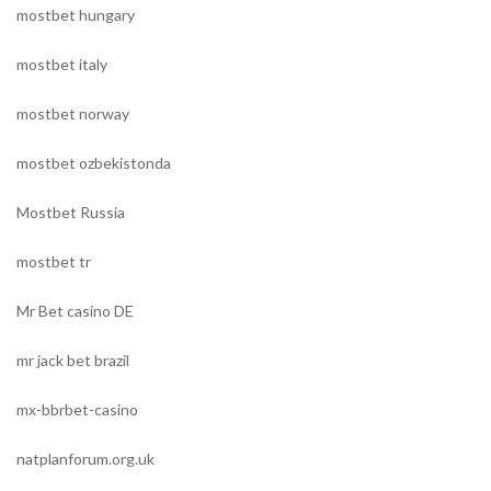
mostbet hungary
mostbet italy
mostbet norway
mostbet ozbekistonda
Mostbet Russia
mostbet tr
Mr Bet casino DE
mr jack bet brazil
mx-bbrbet-casino
natplanforum.org.uk