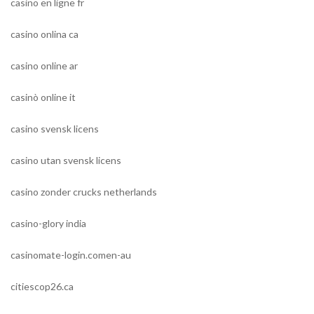
casino en ligne fr
casino onlina ca
casino online ar
casinò online it
casino svensk licens
casino utan svensk licens
casino zonder crucks netherlands
casino-glory india
casinomate-login.comen-au
citiescop26.ca