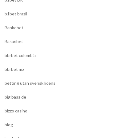
b1bet brazil
Bankobet
Basaribet
bbrbet colombia
bbrbet mx
betting utan svensk licens
big bass de
bizzo casino
blog