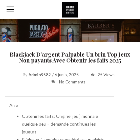
Blackjack D’argent Palpable Un brin Top Jeux
Non payants Avec Obtenir les faits 2025
By
Admin9582
/
6 junio, 2025
25 Views
No Comments
Aisé
Obtenir les faits: Originel jeu )’monnaie
quelque peu – demande continues les
joueurs
Plinko va-il sembler considéré tel un plaisir