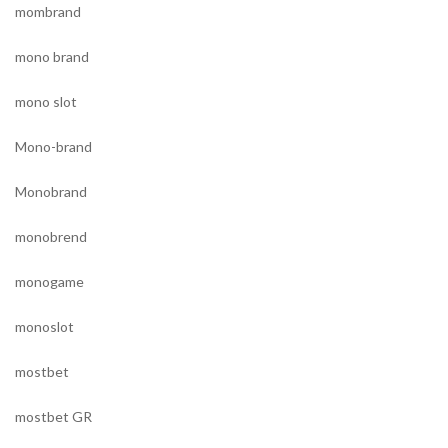
mombrand
mono brand
mono slot
Mono-brand
Monobrand
monobrend
monogame
monoslot
mostbet
mostbet GR