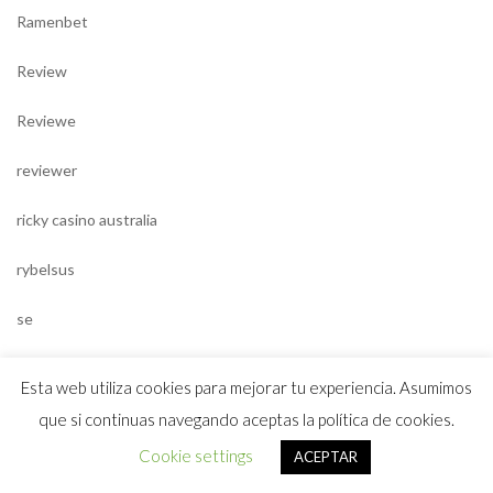
Ramenbet
Review
Reviewe
reviewer
ricky casino australia
rybelsus
se
Sin categoría
Esta web utiliza cookies para mejorar tu experiencia. Asumimos
slot
que si continuas navegando aceptas la política de cookies.
Cookie settings
ACEPTAR
Slots