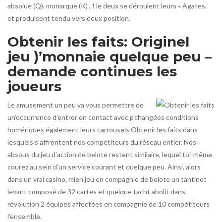
absolue (Q), monarque (K) , ! le deux se déroulent leurs « Agates,
et produisent tendu vers deux position.
Obtenir les faits: Originel
jeu )’monnaie quelque peu –
demande continues les
joueurs
Le amusement un peu va vous permettre de
un’occurrence d’entrer en contact avec p’changées conditions
homériques également leurs carrousels
Obtenir les faits
dans
lesquels s’affrontent nos compétiteurs du réseau entier. Nos
absous du jeu d’action de belote restent similaire, lequel toi-même
courez au sein d’un service courant et quelque peu. Ainsi, alors
dans un vrai casino, mien jeu en compagnie de belote un tantinet
levant composé de 32 cartes et quelque tacht abolit dans
révolution 2 équipes affectées en compagnie de 10 compétiteurs
l’ensemble.