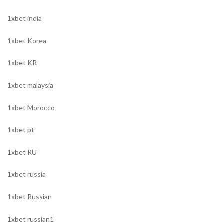
1xbet india
1xbet Korea
1xbet KR
1xbet malaysia
1xbet Morocco
1xbet pt
1xbet RU
1xbet russia
1xbet Russian
1xbet russian1