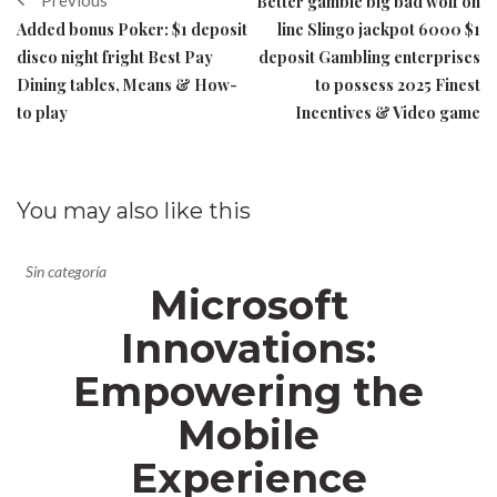
Better gamble big bad wolf on
Added bonus Poker: $1 deposit
line Slingo jackpot 6000 $1
disco night fright Best Pay
deposit Gambling enterprises
Dining tables, Means & How-
to possess 2025 Finest
to play
Incentives & Video game
You may also
like this
Sin categoría
Microsoft
Innovations:
Empowering the
Mobile
Experience