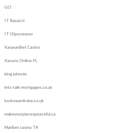
GO
IT Вакансії
IT Образование
KaravanBet Casino
Kasyno Online PL
king johnnie
lets-talk-mortgages.co.uk
lucieswardrobe.co.uk
makeyourplacespeaceful.ca
Maribet casino TR