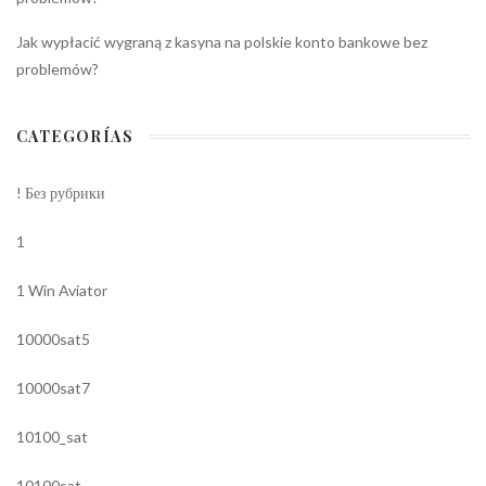
Jak wypłacić wygraną z kasyna na polskie konto bankowe bez
problemów?
CATEGORÍAS
! Без рубрики
1
1 Win Aviator
10000sat5
10000sat7
10100_sat
10100sat