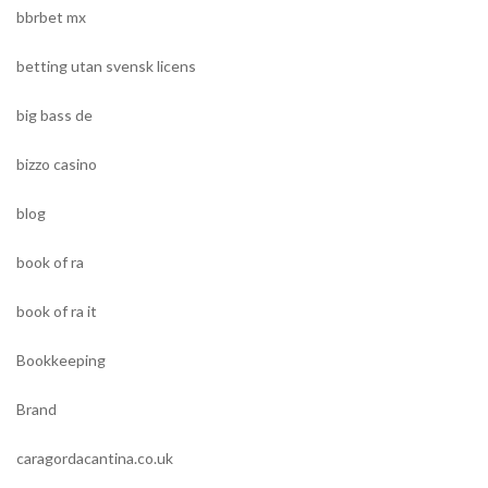
bbrbet mx
betting utan svensk licens
big bass de
bizzo casino
blog
book of ra
book of ra it
Bookkeeping
Brand
caragordacantina.co.uk