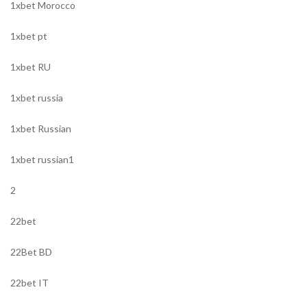
1xbet Morocco
1xbet pt
1xbet RU
1xbet russia
1xbet Russian
1xbet russian1
2
22bet
22Bet BD
22bet IT