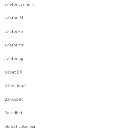
aviator casino fr
aviator IN
aviator ke
aviator mz
aviator ng
b1bet BR
b1bet brazil
Bankobet
Basaribet
bbrbet colombia