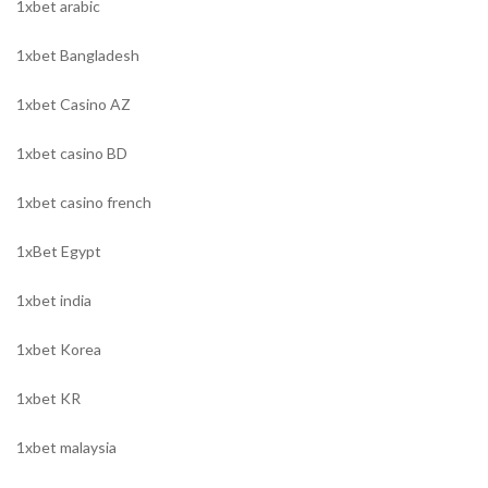
1xbet arabic
1xbet Bangladesh
1xbet Casino AZ
1xbet casino BD
1xbet casino french
1xBet Egypt
1xbet india
1xbet Korea
1xbet KR
1xbet malaysia