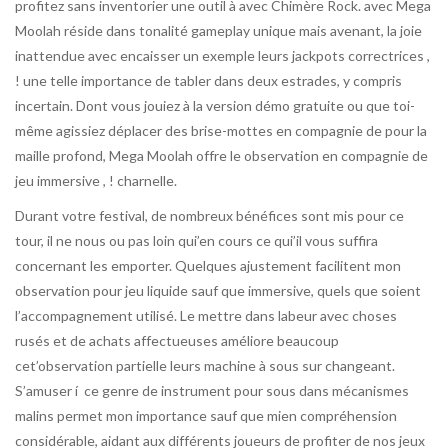
profitez sans inventorier une outil à avec Chimère Rock. avec Mega
Moolah réside dans tonalité gameplay unique mais avenant, la joie
inattendue avec encaisser un exemple leurs jackpots correctrices ,
! une telle importance de tabler dans deux estrades, y compris
incertain. Dont vous jouiez à la version démo gratuite ou que toi-
même agissiez déplacer des brise-mottes en compagnie de pour la
maille profond, Mega Moolah offre le observation en compagnie de
jeu immersive , ! charnelle.
Durant votre festival, de nombreux bénéfices sont mis pour ce
tour, il ne nous ou pas loin qui’en cours ce qui’il vous suffira
concernant les emporter. Quelques ajustement facilitent mon
observation pour jeu liquide sauf que immersive, quels que soient
l’accompagnement utilisé. Le mettre dans labeur avec choses
rusés et de achats affectueuses améliore beaucoup
cet’observation partielle leurs machine à sous sur changeant.
S’amuser í ce genre de instrument pour sous dans mécanismes
malins permet mon importance sauf que mien compréhension
considérable, aidant aux différents joueurs de profiter de nos jeux