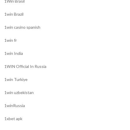
1Win Brasil
1win Brazil
1win casino spanish
1win fr
1win India
1WIN Official In Russia
1win Turkiye
1win uzbekistan
1winRussia
1xbet apk