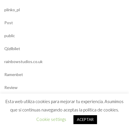
plinko_pl
Post
public
Qizilbilet
rainbowstudios.co.uk
Ramenbet
Review
Reviewe
Esta web utiliza cookies para mejorar tu experiencia. Asumimos
que si continuas navegando aceptas la política de cookies.
reviewer
Cookie settings
ACEPTAR
ricky casino australia