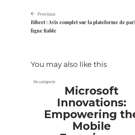
Previous
Bibeet : Avis complet sur la plateforme de par
ligne fiable
You may also
like this
Sin categoría
Microsoft
Innovations:
Empowering th
Mobile