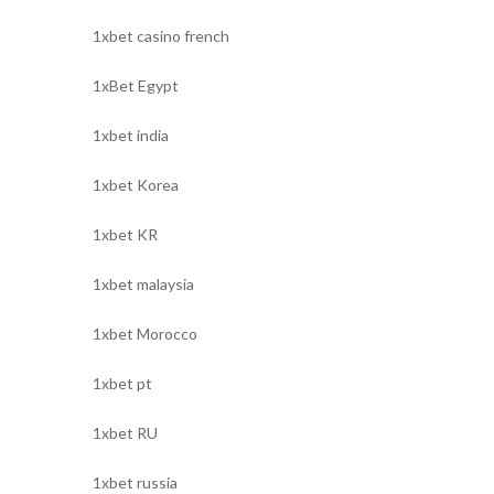
1xbet casino french
1xBet Egypt
1xbet india
1xbet Korea
1xbet KR
1xbet malaysia
1xbet Morocco
1xbet pt
1xbet RU
1xbet russia