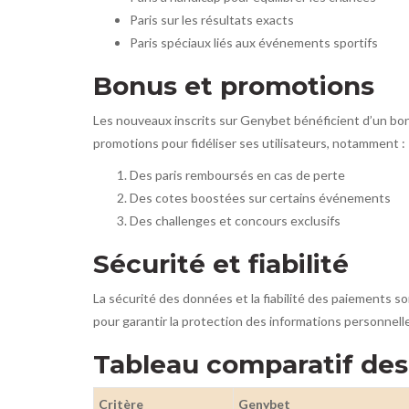
Paris sur les résultats exacts
Paris spéciaux liés aux événements sportifs
Bonus et promotions
Les nouveaux inscrits sur Genybet bénéficient d’un bon
promotions pour fidéliser ses utilisateurs, notamment :
Des paris remboursés en cas de perte
Des cotes boostées sur certains événements
Des challenges et concours exclusifs
Sécurité et fiabilité
La sécurité des données et la fiabilité des paiements s
pour garantir la protection des informations personnell
Tableau comparatif des
Critère
Genybet