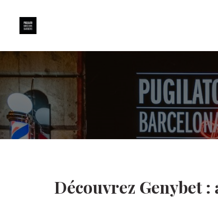
Découvrez Genybet : a