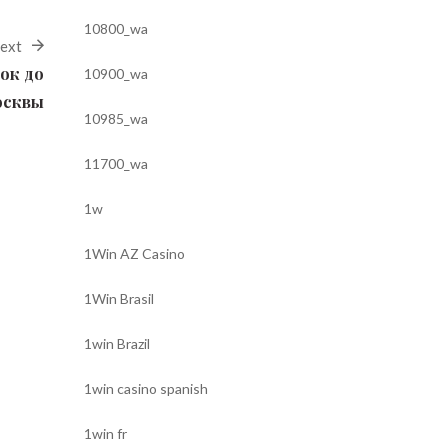
10800_wa
ext
ок до
10900_wa
осквы
10985_wa
11700_wa
1w
1Win AZ Casino
Sin categoría
Microsoft: Empowering the Digital World
1Win Brasil
1win Brazil
1win casino spanish
1win fr