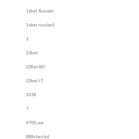
1xbet Russian
1xbet russian1
2
22bet
22Bet BD
22bet IT
3338
7
8700_wa
888starz bd