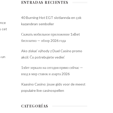
ENTRADAS RECIENTES
40 Burning Hot EGT slotlarında en çok
ence
kazandıran semboller
s cet
Скачать мобильное приложение 1xBet
бесплатно — обзор 2026 года
Ako získať výhody z Duel Casino promo
à un
akcií: Čo potrebujete vedieť
s
1хбет зеркало на сегодня прямо сейчас —
вход в мир ставок и азарта 2026
Kaasino Casino: jouw gids voor de meest
populaire live casinospellen
CATEGORÍAS