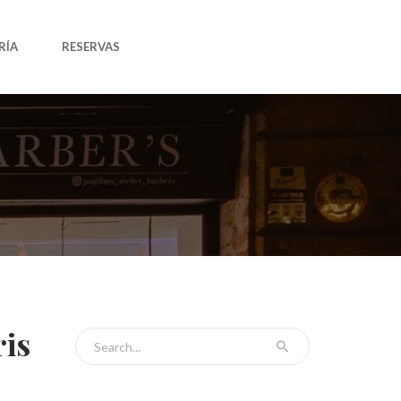
RÍA
RESERVAS
ris
Search for: